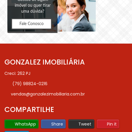
imóvel ou quer tirar
uma dúvida?
Fale Conosco
GONZALEZ IMOBILIÁRIA
Creci: 262 PJ
(79) 98824-0216
vendas@gonzalezimobiliaria.com.br
COMPARTILHE
WhatsApp
Share
Tweet
Pin it