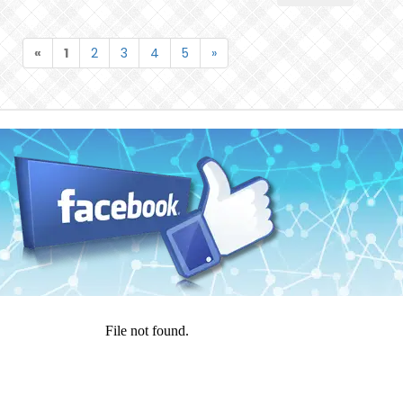
«
1
2
3
4
5
»