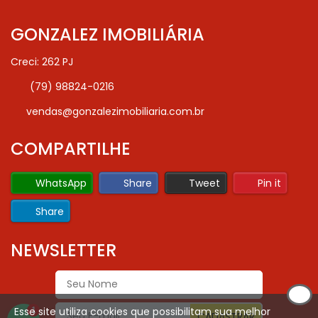
GONZALEZ IMOBILIÁRIA
Creci: 262 PJ
(79) 98824-0216
vendas@gonzalezimobiliaria.com.br
COMPARTILHE
WhatsApp
Share
Tweet
Pin it
Share
NEWSLETTER
Esse site utiliza cookies que possibilitam sua melhor
1
CADASTRAR