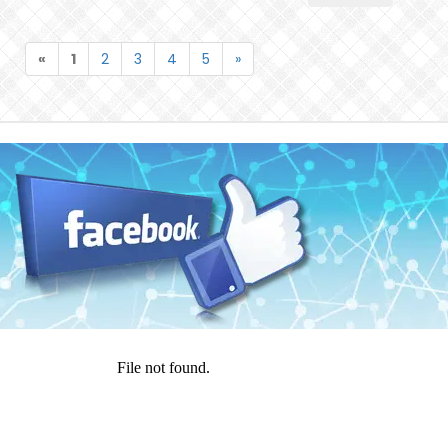
«
1
2
3
4
5
»