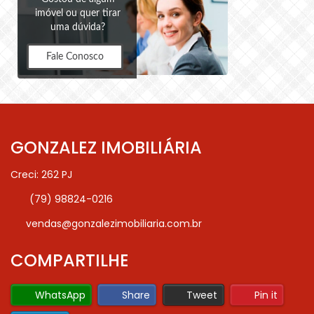
imóvel ou quer tirar
uma dúvida?
Fale Conosco
GONZALEZ IMOBILIÁRIA
Creci: 262 PJ
(79) 98824-0216
vendas@gonzalezimobiliaria.com.br
COMPARTILHE
WhatsApp
Share
Tweet
Pin it