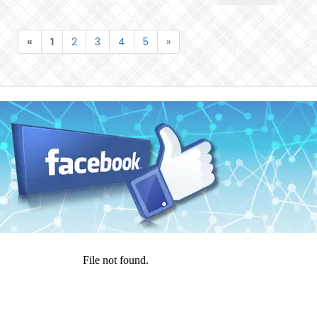
«
1
2
3
4
5
»