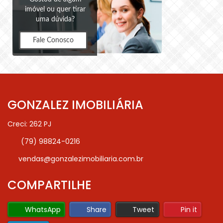
imóvel ou quer tirar
uma dúvida?
Fale Conosco
GONZALEZ IMOBILIÁRIA
Creci: 262 PJ
(79) 98824-0216
vendas@gonzalezimobiliaria.com.br
COMPARTILHE
WhatsApp
Share
Tweet
Pin it