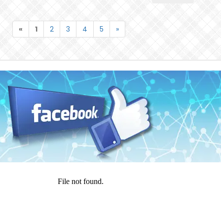
«
1
2
3
4
5
»