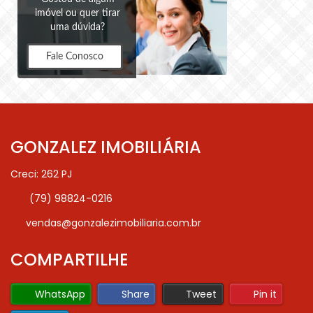
imóvel ou quer tirar
uma dúvida?
Fale Conosco
GONZALEZ IMOBILIÁRIA
Creci: 262 PJ
(79) 98824-0216
vendas@gonzalezimobiliaria.com.br
COMPARTILHE
WhatsApp
Share
Tweet
Pin it