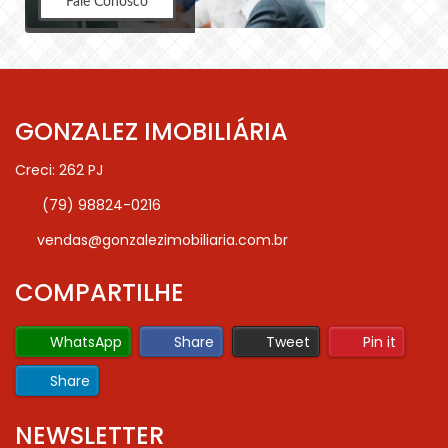
Fale Conosco
GONZALEZ IMOBILIÁRIA
Creci: 262 PJ
(79) 98824-0216
vendas@gonzalezimobiliaria.com.br
COMPARTILHE
WhatsApp
Share
Tweet
Pin it
Share
NEWSLETTER