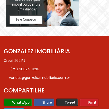
imóvel ou quer tirar
uma dúvida?
Fale Conosco
GONZALEZ IMOBILIÁRIA
Creci: 262 PJ
(79) 98824-0216
vendas@gonzalezimobiliaria.com.br
COMPARTILHE
WhatsApp
Share
Tweet
Pin it