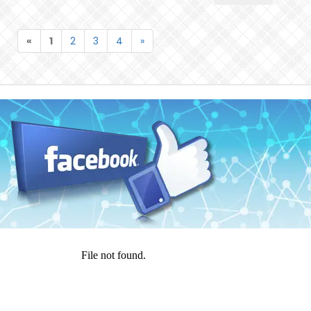
«
1
2
3
4
»