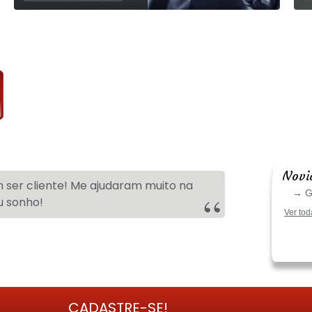
Novi
 ser cliente! Me ajudaram muito na
→ Go
u sonho!
Ver tod
CADASTRE-SE!