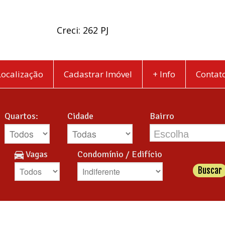
Creci: 262 PJ
Localização
Cadastrar Imóvel
+ Info
Contat
l
Quartos:
Cidade
Bairro
Escolha
Vagas
Condomínio / Edifício