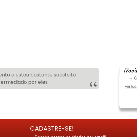
Novi
nto e estou bastante satisfeito
→ Go
termediado por eles.
Ver tod
CADASTRE-SE!