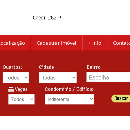
Creci: 262 PJ
Localização
Cadastrar Imóvel
+ Info
Contat
l
Quartos:
Cidade
Bairro
Escolha
Vagas
Condomínio / Edifício