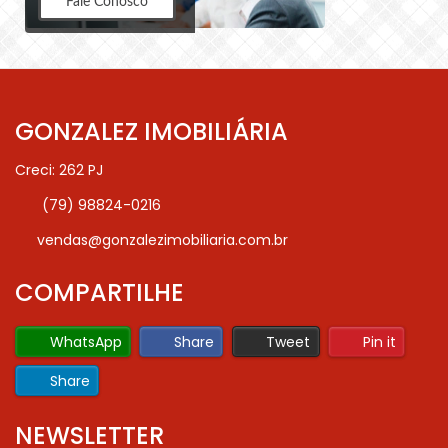
Fale Conosco
GONZALEZ IMOBILIÁRIA
Creci: 262 PJ
(79) 98824-0216
vendas@gonzalezimobiliaria.com.br
COMPARTILHE
WhatsApp
Share
Tweet
Pin it
Share
NEWSLETTER